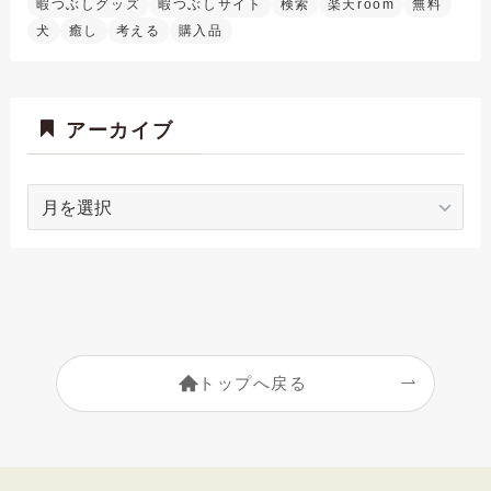
暇つぶしグッズ
暇つぶしサイト
検索
楽天room
無料
犬
癒し
考える
購入品
アーカイブ
ア
ー
カ
イ
ブ
トップへ戻る