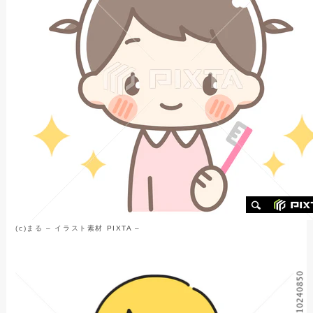
(c)
まる
–
イラスト素材
PIXTA –