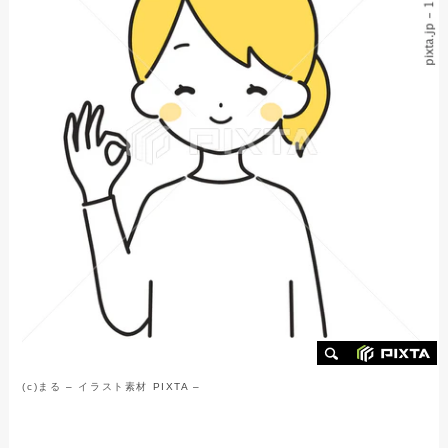
(c)
まる
–
イラスト素材
PIXTA –