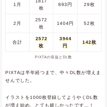
1817
1月
893円
29枚
枚
2572
2月
1404円
52枚
枚
2572
3944
合計
142枚
枚
円
PIXTAの収益とDL数
PIXTAは半年経つまで、中々DL数が増えま
せんでした。
イラストを1000枚登録してようやくDL数
が増え始め、とても嬉しかったです…！