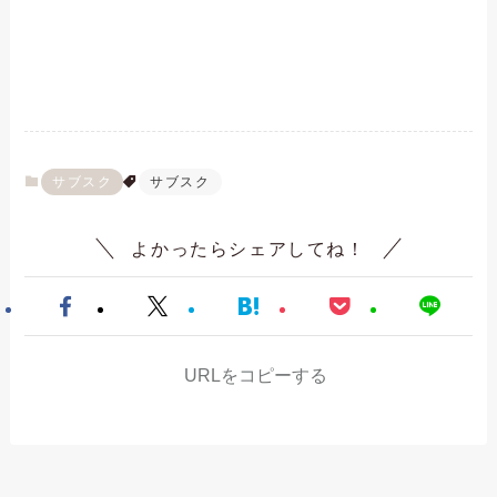
サブスク
サブスク
よかったらシェアしてね！
URLをコピーする