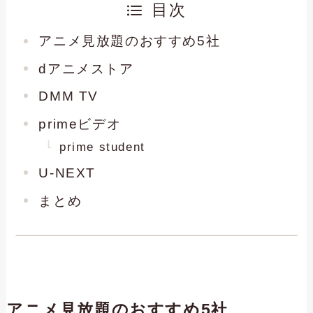
目次
アニメ見放題のおすすめ5社
dアニメストア
DMM TV
primeビデオ
prime student
U-NEXT
まとめ
アニメ見放題のおすすめ5社