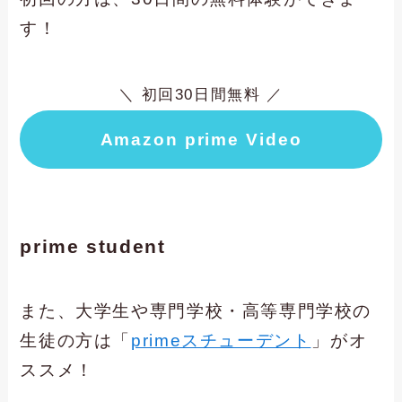
す！
＼ 初回30日間無料 ／
Amazon prime Video
prime student
また、大学生や専門学校・高等専門学校の
生徒の方は「
primeスチューデント
」がオ
ススメ！