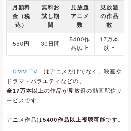
月額料
無料お
見放題
見放題
金
（税
試し期
アニメ
の作品
込）
間
数
数
5400作
17万本
550円
30日間
品以上
以上
「
DMM TV
」はアニメだけでなく、映画や
ドラマ・バラエティなどの、
全17万本以上
の作品が見放題の動画配信サ
ービスです。
アニメ作品は
5400作品以上視聴可能
です。