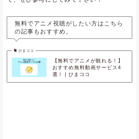
無料でアニメ視聴がしたい方はこちら
の記事もおすすめ。
ひまココ
【無料でアニメが観れる！】
おすすめ無料動画サービス4
選！ | ひまココ