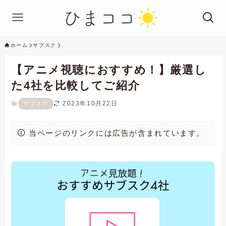
ホーム
サブスク
【アニメ視聴におすすめ！】厳選し
た4社を比較してご紹介
2023年10月22日
サブスク
当ページのリンクには広告が含まれています。