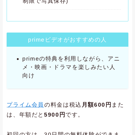
制限で写真保存)
primeビデオがおすすめの人
primeの特典を利用しながら、アニ
メ・映画・ドラマを楽しみたい人
向け
プライム会員
の料金は税込
月額600円
また
は、年額だと
5900円
です。
初回の方は、30日間の無料体験ができま