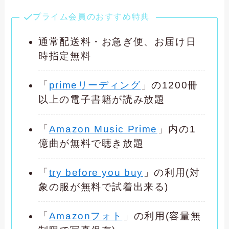
プライム会員のおすすめ特典
通常配送料・お急ぎ便、お届け日
時指定無料
「
primeリーディング
」の1200冊
以上の電子書籍が読み放題
「
Amazon Music Prime
」内の1
億曲が無料で聴き放題
「
try before you buy
」の利用(対
象の服が無料で試着出来る)
「
Amazonフォト
」の利用(容量無